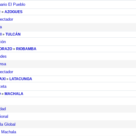
rio El Pueblo
R
»
AZOGUES
ectador
a
I
»
TULCÁN
ión
ORAZO
»
RIOBAMBA
ndes
ensa
ectador
AXI
»
LATACUNGA
ceta
O
»
MACHALA
dad
ional
a Global
 Machala