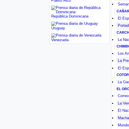
Puerto Rico
Semana
CAÑA
República Dominicana
El Esp
Portad
Uruguay
CARCH
La Nac
Venezuela
CHIMB
Los A
La Pr
El Esp
COTOP
La Ga
EL OR
Correo
La Ver
El Nac
Machal
Mundo