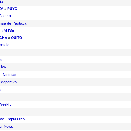
io
ZA
»
PUYO
Gaceta
nsa de Pastaza
a Al Día
NCHA
»
QUITO
ercio
a
 Hoy
s Noticias
deportivo
r
Weekly
vo Empresario
or News