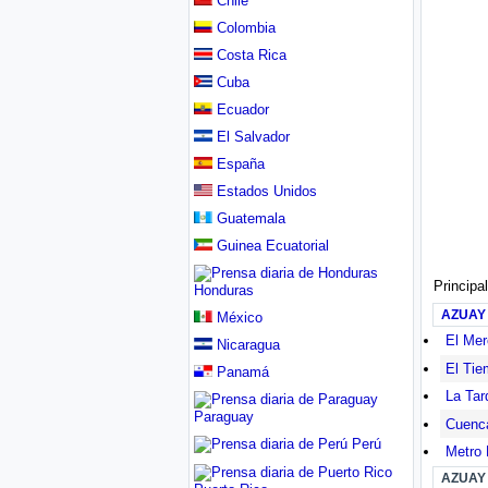
Chile
Colombia
Costa Rica
Cuba
Ecuador
El Salvador
España
Estados Unidos
Guatemala
Guinea Ecuatorial
Principa
Honduras
AZUAY
México
El Mer
Nicaragua
El Ti
Panamá
La Tar
Paraguay
Cuenc
Perú
Metro 
AZUAY