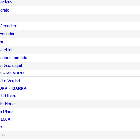
anciero
égrafo
Verdadero
Ecuador
ro
telital
anía informada
as Guayaquil
S »
MILAGRO
 La Verdad
URA
»
IBARRA
dad Ibarra
del Norte
a Plana
»
LOJA
lo
ela