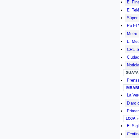
El Fin
El Tel
Súper
Pp El 
Metro 
El Met
CRE Sa
Ciudad
Notici
GUAYA
Prensa
IMBAB
La Ver
Diaro 
Primer
LOJA
El Sig
Centin