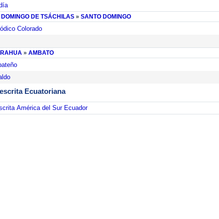
día
 DOMINGO DE TSÁCHILAS
»
SANTO DOMINGO
iódico Colorado
URAHUA
»
AMBATO
bateño
aldo
escrita Ecuatoriana
crita
América del Sur
Ecuador