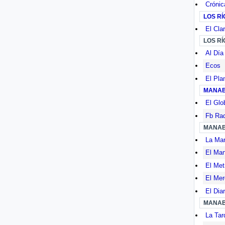
Crónic
LOS RÍ
El Clar
LOS RÍ
Al Día
Ecos
El Pla
MANAB
El Glo
Fb Rad
MANAB
La Ma
El Ma
El Met
El Mer
El Diar
MANAB
La Tar