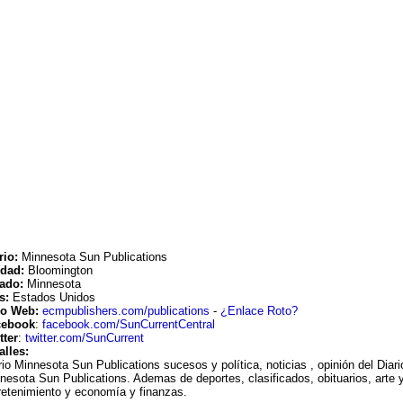
rio:
Minnesota Sun Publications
udad:
Bloomington
tado:
Minnesota
s:
Estados Unidos
io Web:
ecmpublishers.com/publications
-
¿Enlace Roto?
cebook
:
facebook.com/SunCurrentCentral
tter
:
twitter.com/SunCurrent
alles:
rio Minnesota Sun Publications sucesos y política, noticias , opinión del Diari
nesota Sun Publications. Ademas de deportes, clasificados, obituarios, arte 
retenimiento y economía y finanzas.