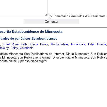
(*) Comentario
Permitidos 400 carácteres
escrita Estadounidense
de Minnesota
udades de periódicos Estadounidenses
,
Thief River Falls
,
Circle Pines
,
Robbinsdale
,
Annandale
,
Eden Prairie
Hawley
,
Foley
,
Caledonia
iódico Minnesota Sun Publications en Internet, Diario Minnesota Sun Publica
o Minnesota Sun Publications online, Dirección diario Minnesota Sun Publica
crita online y prensa diaria digital.