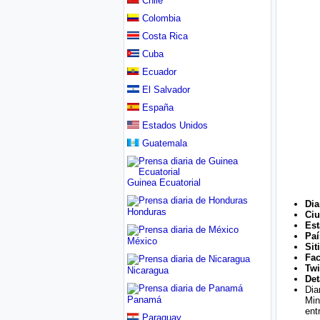
Chile
Colombia
Costa Rica
Cuba
Ecuador
El Salvador
España
Estados Unidos
Guatemala
Guinea Ecuatorial
Dia
Honduras
Ci
Es
Paí
México
Sit
Fa
Twi
Nicaragua
Det
Dia
Panamá
Min
ent
Paraguay